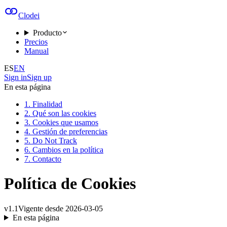
Clodei
Producto
Precios
Manual
ES
EN
Sign in
Sign up
En esta página
1. Finalidad
2. Qué son las cookies
3. Cookies que usamos
4. Gestión de preferencias
5. Do Not Track
6. Cambios en la política
7. Contacto
Política de Cookies
v
1.1
Vigente desde
2026-03-05
En esta página