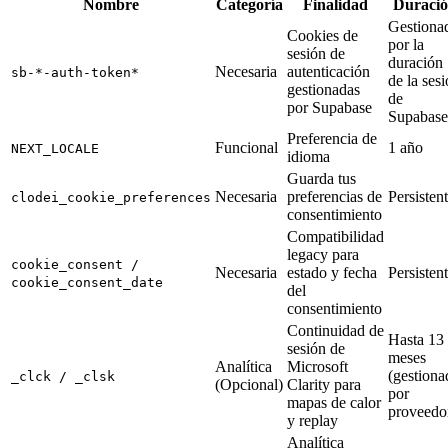
Nombre
Categoría
Finalidad
Duraci
Gestiona
Cookies de
por la
sesión de
duración
Necesaria
autenticación
sb-*-auth-token*
de la ses
gestionadas
de
por Supabase
Supabase
Preferencia de
Funcional
1 año
NEXT_LOCALE
idioma
Guarda tus
Necesaria
preferencias de
Persisten
clodei_cookie_preferences
consentimiento
Compatibilidad
legacy para
cookie_consent /
Necesaria
estado y fecha
Persisten
cookie_consent_date
del
consentimiento
Continuidad de
Hasta 13
sesión de
meses
Analítica
Microsoft
(gestiona
_clck / _clsk
(Opcional)
Clarity para
por
mapas de calor
proveedo
y replay
Analítica