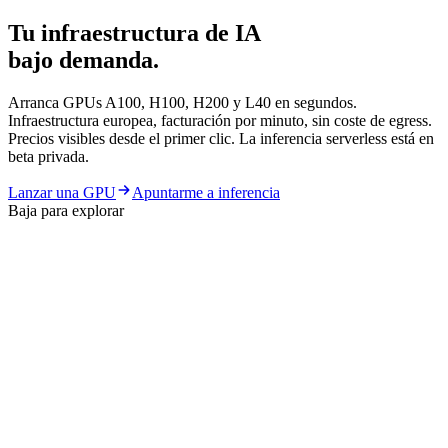
T
u
i
n
f
r
a
e
s
t
r
u
c
t
u
r
a
d
e
I
A
b
a
j
o
d
e
m
a
n
d
a
.
Arranca GPUs A100, H100, H200 y L40 en segundos.
Infraestructura europea, facturación por minuto, sin coste de egress.
Precios visibles desde el primer clic. La inferencia serverless está en
beta privada.
Lanzar una GPU
Apuntarme a inferencia
Baja para explorar