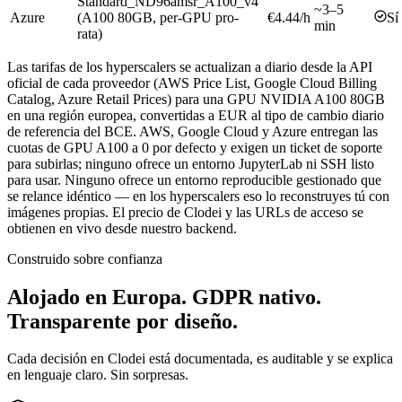
Standard_ND96amsr_A100_v4
~3–5
Azure
(A100 80GB, per-GPU pro-
€4.44
/h
Sí
min
rata)
Las tarifas de los hyperscalers se actualizan a diario desde la API
oficial de cada proveedor (AWS Price List, Google Cloud Billing
Catalog, Azure Retail Prices) para una GPU NVIDIA A100 80GB
en una región europea, convertidas a EUR al tipo de cambio diario
de referencia del BCE. AWS, Google Cloud y Azure entregan las
cuotas de GPU A100 a 0 por defecto y exigen un ticket de soporte
para subirlas; ninguno ofrece un entorno JupyterLab ni SSH listo
para usar. Ninguno ofrece un entorno reproducible gestionado que
se relance idéntico — en los hyperscalers eso lo reconstruyes tú con
imágenes propias. El precio de Clodei y las URLs de acceso se
obtienen en vivo desde nuestro backend.
Construido sobre confianza
Alojado en Europa. GDPR nativo.
Transparente por diseño.
Cada decisión en Clodei está documentada, es auditable y se explica
en lenguaje claro. Sin sorpresas.