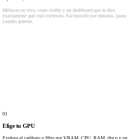
Métricas en vivo, coste visible y un dashboard que te dice
exactamente qué está corriendo. Facturación por minutos, paras
cuando quieras.
€0.45/h
Choose
01
Elige tu GPU
Explora el catálogo o filtra por VRAM, CPU, RAM, disco y un