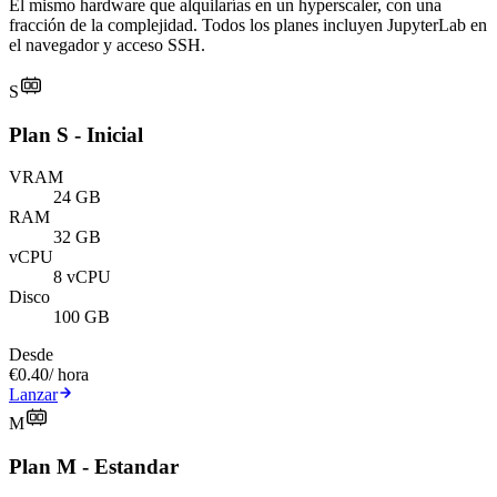
El mismo hardware que alquilarías en un hyperscaler, con una
fracción de la complejidad. Todos los planes incluyen JupyterLab en
el navegador y acceso SSH.
S
Plan S - Inicial
VRAM
24 GB
RAM
32 GB
vCPU
8 vCPU
Disco
100 GB
Desde
€0.40
/ hora
Lanzar
M
Plan M - Estandar