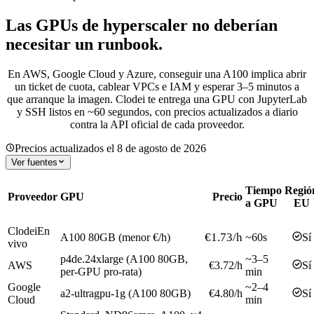
Las GPUs de hyperscaler no deberían
necesitar un runbook.
En AWS, Google Cloud y Azure, conseguir una A100 implica abrir
un ticket de cuota, cablear VPCs e IAM y esperar 3–5 minutos a
que arranque la imagen. Clodei te entrega una GPU con JupyterLab
y SSH listos en ~60 segundos, con precios actualizados a diario
contra la API oficial de cada proveedor.
Precios actualizados el 8 de agosto de 2026
Ver fuentes
Tiempo
Regió
Proveedor
GPU
Precio
a GPU
EU
Clodei
En
€1.73
/h
A100 80GB (menor €/h)
~60s
Sí
vivo
p4de.24xlarge (A100 80GB,
~3–5
AWS
€3.72
/h
Sí
per-GPU pro-rata)
min
Google
~2–4
a2-ultragpu-1g (A100 80GB)
€4.80
/h
Sí
Cloud
min