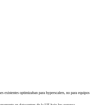
s existentes optimizaban para hyperscalers, no para equipos
gramente en datacenters de la UE bajo ley europea.