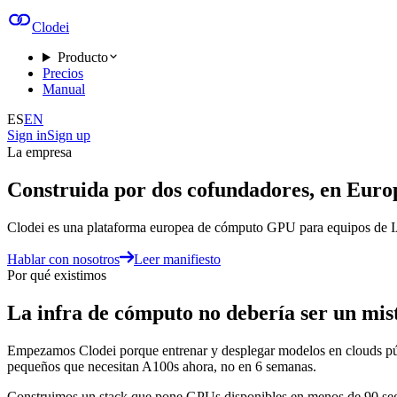
Clodei
Producto
Precios
Manual
ES
EN
Sign in
Sign up
La empresa
Construida por dos cofundadores, en Euro
Clodei es una plataforma europea de cómputo GPU para equipos de IA
Hablar con nosotros
Leer manifiesto
Por qué existimos
La infra de cómputo no debería ser un mis
Empezamos Clodei porque entrenar y desplegar modelos en clouds públ
pequeños que necesitan A100s ahora, no en 6 semanas.
Construimos un stack que pone GPUs disponibles en menos de 90 segun