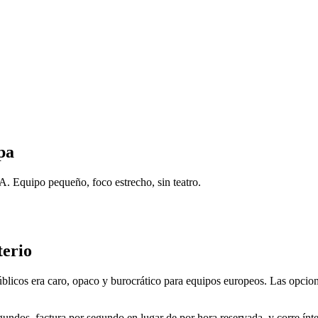
pa
. Equipo pequeño, foco estrecho, sin teatro.
terio
icos era caro, opaco y burocrático para equipos europeos. Las opcione
dos, factura por segundo en lugar de por hora reservada, y corre ínte