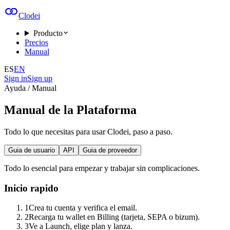
Clodei
Producto
Precios
Manual
ES
EN
Sign in
Sign up
Ayuda / Manual
Manual de la Plataforma
Todo lo que necesitas para usar Clodei, paso a paso.
Guia de usuario
API
Guia de proveedor
Todo lo esencial para empezar y trabajar sin complicaciones.
Inicio rapido
1
Crea tu cuenta y verifica el email.
2
Recarga tu wallet en Billing (tarjeta, SEPA o bizum).
3
Ve a Launch, elige plan y lanza.