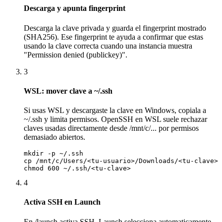
Descarga y apunta fingerprint
Descarga la clave privada y guarda el fingerprint mostrado
(SHA256). Ese fingerprint te ayuda a confirmar que estas
usando la clave correcta cuando una instancia muestra
"Permission denied (publickey)".
3
WSL: mover clave a ~/.ssh
Si usas WSL y descargaste la clave en Windows, copiala a
~/.ssh y limita permisos. OpenSSH en WSL suele rechazar
claves usadas directamente desde /mnt/c/... por permisos
demasiado abiertos.
mkdir -p ~/.ssh

cp /mnt/c/Users/<tu-usuario>/Downloads/<tu-clave> 
chmod 600 ~/.ssh/<tu-clave>
4
Activa SSH en Launch
En /launch activa SSH. Launch selecciona automaticamente