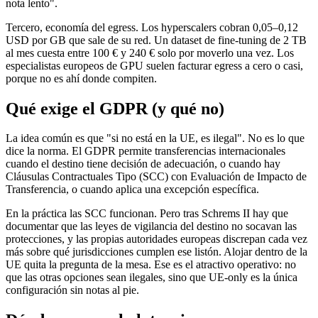
nota lento".
Tercero, economía del egress. Los hyperscalers cobran 0,05–0,12
USD por GB que sale de su red. Un dataset de fine-tuning de 2 TB
al mes cuesta entre 100 € y 240 € solo por moverlo una vez. Los
especialistas europeos de GPU suelen facturar egress a cero o casi,
porque no es ahí donde compiten.
Qué exige el GDPR (y qué no)
La idea común es que "si no está en la UE, es ilegal". No es lo que
dice la norma. El GDPR permite transferencias internacionales
cuando el destino tiene decisión de adecuación, o cuando hay
Cláusulas Contractuales Tipo (SCC) con Evaluación de Impacto de
Transferencia, o cuando aplica una excepción específica.
En la práctica las SCC funcionan. Pero tras Schrems II hay que
documentar que las leyes de vigilancia del destino no socavan las
protecciones, y las propias autoridades europeas discrepan cada vez
más sobre qué jurisdicciones cumplen ese listón. Alojar dentro de la
UE quita la pregunta de la mesa. Ese es el atractivo operativo: no
que las otras opciones sean ilegales, sino que UE-only es la única
configuración sin notas al pie.