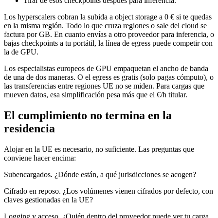
Tirar de esos checkpoints después para inferencia.
Los hyperscalers cobran la subida a object storage a 0 € si te quedas
en la misma región. Todo lo que cruza regiones o sale del cloud se
factura por GB. En cuanto envías a otro proveedor para inferencia, o
bajas checkpoints a tu portátil, la línea de egress puede competir con
la de GPU.
Los especialistas europeos de GPU empaquetan el ancho de banda
de una de dos maneras. O el egress es gratis (solo pagas cómputo), o
las transferencias entre regiones UE no se miden. Para cargas que
mueven datos, esa simplificación pesa más que el €/h titular.
El cumplimiento no termina en la
residencia
Alojar en la UE es necesario, no suficiente. Las preguntas que
conviene hacer encima:
Subencargados. ¿Dónde están, a qué jurisdicciones se acogen?
Cifrado en reposo. ¿Los volúmenes vienen cifrados por defecto, con
claves gestionadas en la UE?
Logging y acceso. ¿Quién dentro del proveedor puede ver tu carga,