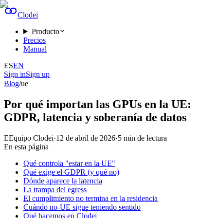
Clodei
Producto
Precios
Manual
ES
EN
Sign in
Sign up
Blog
/
ue
Por qué importan las GPUs en la UE:
GDPR, latencia y soberanía de datos
E
Equipo Clodei
·
12 de abril de 2026
·
5
min de lectura
En esta página
Qué controla "estar en la UE"
Qué exige el GDPR (y qué no)
Dónde aparece la latencia
La trampa del egress
El cumplimiento no termina en la residencia
Cuándo no-UE sigue teniendo sentido
Qué hacemos en Clodei