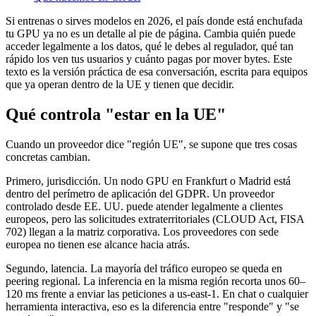
Si entrenas o sirves modelos en 2026, el país donde está enchufada
tu GPU ya no es un detalle al pie de página. Cambia quién puede
acceder legalmente a los datos, qué le debes al regulador, qué tan
rápido los ven tus usuarios y cuánto pagas por mover bytes. Este
texto es la versión práctica de esa conversación, escrita para equipos
que ya operan dentro de la UE y tienen que decidir.
Qué controla "estar en la UE"
Cuando un proveedor dice "región UE", se supone que tres cosas
concretas cambian.
Primero, jurisdicción. Un nodo GPU en Frankfurt o Madrid está
dentro del perímetro de aplicación del GDPR. Un proveedor
controlado desde EE. UU. puede atender legalmente a clientes
europeos, pero las solicitudes extraterritoriales (CLOUD Act, FISA
702) llegan a la matriz corporativa. Los proveedores con sede
europea no tienen ese alcance hacia atrás.
Segundo, latencia. La mayoría del tráfico europeo se queda en
peering regional. La inferencia en la misma región recorta unos 60–
120 ms frente a enviar las peticiones a us-east-1. En chat o cualquier
herramienta interactiva, eso es la diferencia entre "responde" y "se