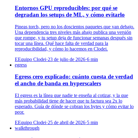
Entornos GPU reproducibles: por qué se
degradan los setups de ML, y cómo evitarlo
Pineas torch, pero no los doscientos paquetes que van debajo.
Una dependencia tres niveles más abajo publica una versión
que rompe, y tu setup deja de funcionar semanas después sin
tocar una línea. Qué hace falta de verdad para la
reproducibilidad, y cómo lo hacemos en Clodei.
E
Equipo Clodei
·
23 de julio de 2026
·
6
min
egress
Egress cero explicado: cuánto cuesta de verdad
el ancho de banda en hyperscalers
El egress es la línea que nadie te enseña al cotizar, y la que
más probabilidad tiene de hacer que tu factura sea 2x lo
esperado. Guía de dónde se cobran los bytes y cómo evitar lo
peor.
E
Equipo Clodei
·
25 de abril de 2026
·
5
min
walkthrough