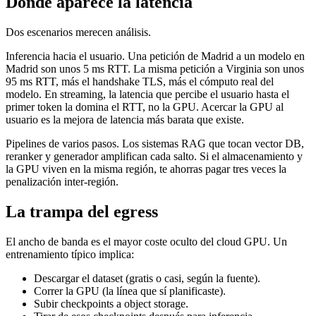
Dónde aparece la latencia
Dos escenarios merecen análisis.
Inferencia hacia el usuario. Una petición de Madrid a un modelo en
Madrid son unos 5 ms RTT. La misma petición a Virginia son unos
95 ms RTT, más el handshake TLS, más el cómputo real del
modelo. En streaming, la latencia que percibe el usuario hasta el
primer token la domina el RTT, no la GPU. Acercar la GPU al
usuario es la mejora de latencia más barata que existe.
Pipelines de varios pasos. Los sistemas RAG que tocan vector DB,
reranker y generador amplifican cada salto. Si el almacenamiento y
la GPU viven en la misma región, te ahorras pagar tres veces la
penalización inter-región.
La trampa del egress
El ancho de banda es el mayor coste oculto del cloud GPU. Un
entrenamiento típico implica:
Descargar el dataset (gratis o casi, según la fuente).
Correr la GPU (la línea que sí planificaste).
Subir checkpoints a object storage.