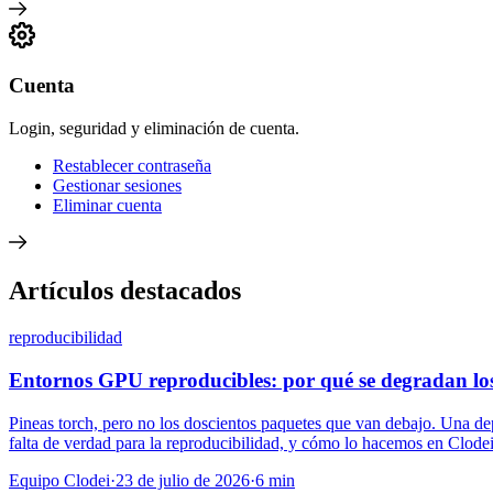
Cuenta
Login, seguridad y eliminación de cuenta.
Restablecer contraseña
Gestionar sesiones
Eliminar cuenta
Artículos destacados
reproducibilidad
Entornos GPU reproducibles: por qué se degradan los
Pineas torch, pero no los doscientos paquetes que van debajo. Una de
falta de verdad para la reproducibilidad, y cómo lo hacemos en Clodei
Equipo Clodei
·
23 de julio de 2026
·
6
min