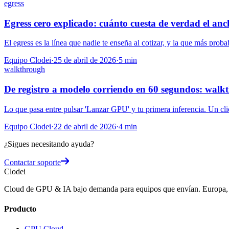
egress
Egress cero explicado: cuánto cuesta de verdad el an
El egress es la línea que nadie te enseña al cotizar, y la que más prob
Equipo Clodei
·
25 de abril de 2026
·
5
min
walkthrough
De registro a modelo corriendo en 60 segundos: walk
Lo que pasa entre pulsar 'Lanzar GPU' y tu primera inferencia. Un clic
Equipo Clodei
·
22 de abril de 2026
·
4
min
¿Sigues necesitando ayuda?
Contactar soporte
Clodei
Cloud de GPU & IA bajo demanda para equipos que envían. Europa, fa
Producto
GPU Cloud